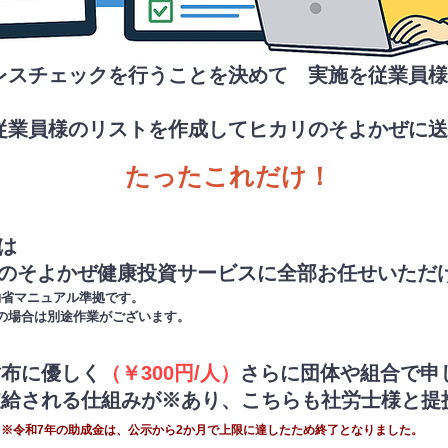
レスチェックを行うことを決めて
実施を従業員様
象従業員様のリストを作成してヒカリのそよかぜに
たったこれだけ​！
は
のそよかぜ健康投資サービス
に全部お任せいただ
働省マニュアル準拠です。
票の場合は別途作業がございます。
財布に優しく
（￥300円/人）
さらに団体や組合で申
支給される仕組みが
※
あり、こちらも社労士様と提
。
※令和7年の助成金は、公示から2か月で上限に達したため終了となりました。