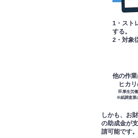
1・スト
する。
​2・対
​
他の作業
ヒカリ
​ ※
厚生労
​ ※紙調査
しかも、お
の助成金が
請可能です