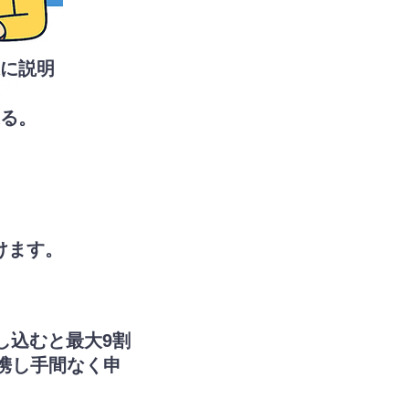
に説明
送る。
けます。
し込むと最大9割
携し手間なく申