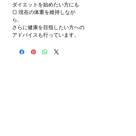
ダイエットを始めたい方にも
◎ 現在の体重を維持しなが
ら、
さらに健康を目指したい方への
アドバイスも行っています。
ヒカリのそよかぜ健康投資サービス
株式会社アイアールシー
​神奈川県川崎市高津区久本3-3-2 溝ノ口
第一生命ビル
hikarinosoyokaze@rakukicho.jp
​TEL：044-820-0373